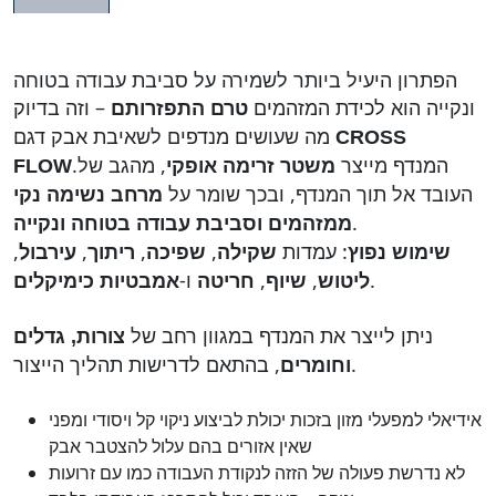
הפתרון היעיל ביותר לשמירה על סביבת עבודה בטוחה
ונקייה הוא לכידת המזהמים
– וזה בדיוק
טרם התפזרותם
מה שעושים מנדפים לשאיבת אבק דגם
CROSS
.המנדף מייצר
, מהגב של
משטר זרימה אופקי
FLOW
העובד אל תוך המנדף, ובכך שומר על
מרחב נשימה נקי
.
ממזהמים וסביבת עבודה בטוחה ונקייה
: עמדות
,
,
,
,
שימוש נפוץ
שקילה
שפיכה
ריתוך
עירבול
.
,
,
ו-
ליטוש
שיוף
חריטה
אמבטיות כימיקלים
ניתן לייצר את המנדף במגוון רחב של
צורות, גדלים
, בהתאם לדרישות תהליך הייצור.
וחומרים
אידיאלי למפעלי מזון בזכות יכולת לביצוע ניקוי קל ויסודי ומפני
שאין אזורים בהם עלול להצטבר אבק
לא נדרשת פעולה של הזזה לנקודת העבודה כמו עם זרועות