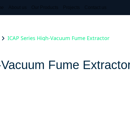
me
About us
Our Products
Projects
Contact us
ICAP Series High-Vacuum Fume Extractor
-Vacuum Fume Extracto