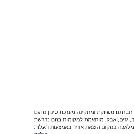
חברתנו משווקת ומתקינה מערכת סינון מדגם i-cap תוצרת איטליה, המערכת משמשות
ך, גזים,ואבק. מותאמת למקומות בהם נדרשת
המלאכה במקום הוצאת אוויר באמצעות תעלות