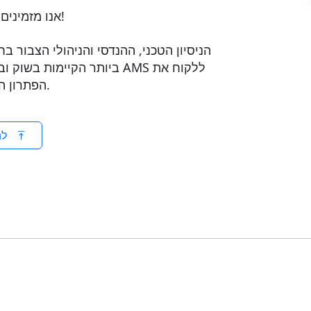
אנו מזמינים אותך ליצור קשר ולקבוע איתנו פגישה בשטח!
הניסיון הטכני, ההנדסי והניהולי הצבור
ביותר הקיימות בשוק וביחד ע
הפתרון הטוב ביותר, בזמן הנדרש ובאיכות ללא פשרות.
לה