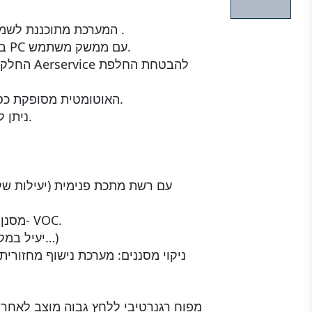
המערכת מתוכננת לשמור על מרחב הנשימה של הרתך נקי ממזהמים .
במערכת משולב לוח בקרה עם מתג ראשי ולוח PC עם ממשק משתמש.
החלק הקד
פונקציית ה- Start&Stop האוטומטית מסופקת כסטנדרט עם היחידה.
ניתן להוסיף משנה תדר עבור שינוי עוצמת השאיבה.
·מסנן פחם פעיל (1.5 ק”ג) להעלמת ריחות וסינון ה- VOC.
·(יעיל במקרה של ריתוך פלדת אל חלד, פלדה מגוולנת…)
ניקוי מסננים: מערכת נישוף מחזורית
מפוח רגנרטיבי ללחץ גבוה מוצב לאחר 