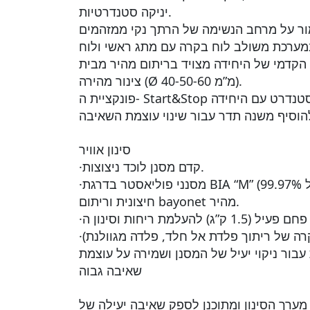
יניקה סטנדרטיות.
מי של היחידה מצויד בריתום מהיר מבית Aerservice להבטחת החלפת
צינור מהירה (Ø 40-50-60 מ”מ).
סינון אוויר
·קדם מסנן לוכד ניצוצות.
·מסנני פוליאסטר בדרגת BIA “M” (יעילות של 99.97%) עם רשת מתכת פנימית
חיצונית וריתום bayonet מהיר.
 עבור ניקוי יעיל של המסנן ושמירה על עוצמת
שאיבה גבוה
מערך הסינון ומתוכנן לספק שאיבה יעילה של