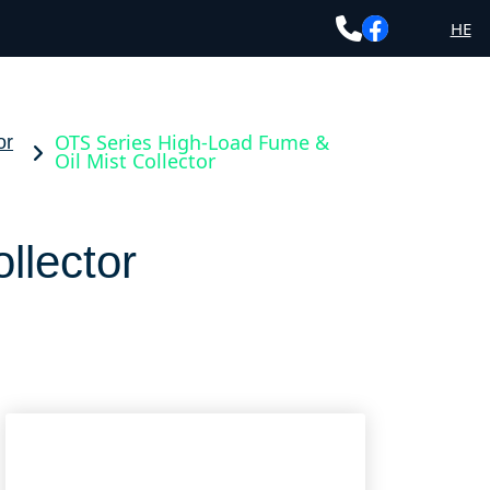
HE
OTS Series High-Load Fume &
or
Oil Mist Collector
llector