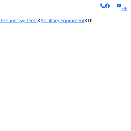
HE
 Exhaust Systems
Ancillary Equipment
UL