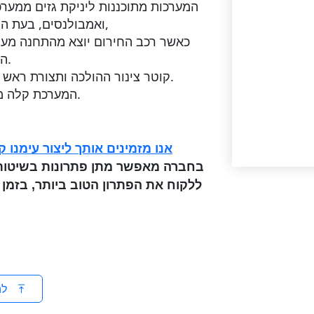
המערכות מתוכננות ליניקת גזים ממערכו
ואמבולנסים, בעת התנעה ונסיעה בחלל סגור עד ליציאה מהתחנה,
כאשר רכב החירום יוצא מהתחנה מע
הפליטה של הרכב ומפוח היניקה מפסיק לעבוד.
קוטר צינור ההולכה ותצורת ראש היניקה נקבעים ע”פ הרכב לו נדרשת המערכת.
המערכת קלה מאד לתפעול וחיבור לצינור הפליטה של הרכב.
אנו מזמינים אותך ליצור עימנו 
בחברה מאפשר מתן פתרונות בשיטות 
לה