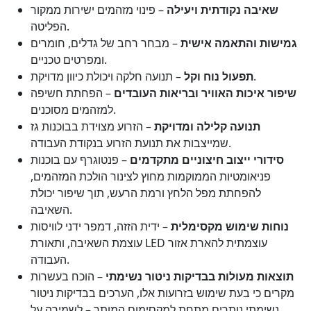
שאיבה נקודתית ויעילה
– פינוי מזהמים ישירות ממקור
הפליטה.
גמישות והתאמה אישית
– מבחר רחב של גדלים, חומרים
ומפרטים טכניים.
– תנועה חלקה ויכולת כיוון מדויקת.
תפעול נוח וקל
שיפור איכות האוויר ובריאות העובדים
– הפחתת חשיפה
למזהמים מסוכנים.
תנועה קלילה ומדויקת
– הזרוע מצוידת בבוכנות גז
שמייצבות את תנועת הזרוע בנקודת העבודה.
סידורי ייצוב חיצוניים מתקדמים
– פנטוגרף עם בוכנות
פניאומטיות הממוקמות מחוץ לצינור הולכת המזהמים,
להפחתת מפל הלחץ ורמת הרעש, תוך שיפור יכולת
השאיבה.
נוחות שימוש מקסימלית
– ידית הזזה, דמפר ידני לוויסות
עוצמת השאיבה, ותאורת LED עוצמתית להארת אזור
העבודה.
תוצאות מעולות בבדיקות ניטור נשימתי
– הוכח בעשרות
מקרים כי בעת שימוש בזרועות אלו, הערכים בבדיקות ניטור
נשימתי נותרים מתחת למקסימום המותר – לשמירה על