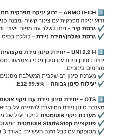
1️⃣
ARMOTECH –
זרוע יניקה מפרקית מת
זרוע יניקה מפרקית עם צינור קשיח ומבנה פני
✔
– ניתן לשלב עם מפוח ייעודי ו
גרסת קיר
✔
– כוללת בסיס מסתובב 360° 
גרסת שולחן/יחידה ניידת
2️⃣
UNI 2.2 H –
יחידת סינון ניידת מקצועית
יחידת סינון ניידת עם סינון מכני באמצעות מס
מזהמים בינוניים.
✔ מערכת סינון רב-שלבית המשלבת מסננים מ
✔
יעילות סינון גבוהה –
E12 99.5%.
3️⃣
OTS –
יחידת סינון ניידת עם ניקוי אוטומ
מערכת סינון ניידת המיועדת לשמירה על ברי
✔
לניקוי יעיל של מח
מערכת ניקוי אוטומטית
✔
המשולב
פונקציית
Start&Stop
אוטומטית
✔ מסופקת עם כבל הזנה תעשייתי באורך 3 מטרים ותקע מותאם.