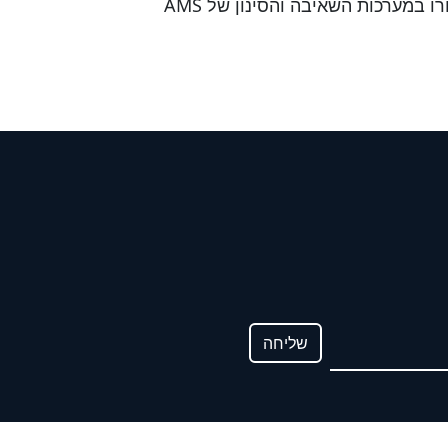
שמירה על אוויר נקי בסביבת העבודה היא המפתח לבריאות העובדים ולשיפור היעילות בתהליכי הייצור. בחרו במערכות השאיבה והסינון של AMS
פון
שליחה