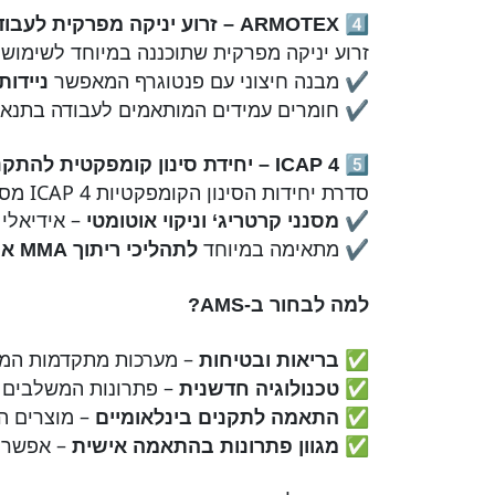
4️⃣
ARMOTEX –
זרוע יניקה מפרקית לעבו
זרוע יניקה מפרקית שתוכננה במיוחד לשימוש
✔ מבנה חיצוני עם פנטוגרף המאפשר
ניידות
✔ חומרים עמידים המותאמים לעבודה בתנאים
5️⃣
ICAP 4 –
יחידת סינון קומפקטית להתקנ
סדרת יחידות הסינון הקומפקטיות ICAP 4 מספקת ביצועים מרביים בארון קטן במיוחד, מה שהופך אותה לאידיאלית להתקנה בתוך מבנים.
✔
– אידיאלי 
מסנני
קרטריג
‘ וניקוי אוטומטי
✔ מתאימה במיוחד
לתהליכי ריתוך
MMA
או
למה לבחור ב-
AMS?
✅
– מערכות מתקדמות המפ
בריאות ובטיחות
✅
– פתרונות המשלבים ניק
טכנולוגיה חדשנית
✅
– מוצרים ה
התאמה לתקנים בינלאומיים
✅
– אפשרוי
מגוון פתרונות בהתאמה אישית