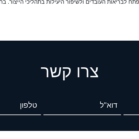
צרו קשר
דוא"ל
טל