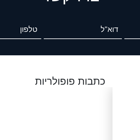
דוא"ל
טל
כתבות פופולריות