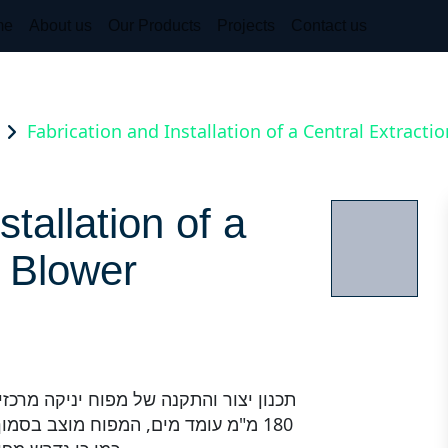
me
About us
Our Products
Projects
Contact us
Fabrication and Installation of a Central Extracti
tallation of a
n Blower
180 מ"מ עומד מים, המפוח מוצב בסמו