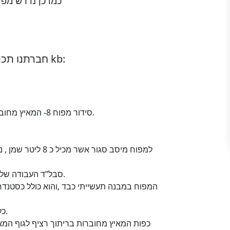
כמו כן נדרש מפ
חברתנו תכננה ובחרה לספק מפוח תעשייתי מסדרת kb:
סידור מפוח 8- המאיץ מחובר לציר מנוע דרך מחבר אלסטי גמיש [קופלונג].
למפוח מיסב סגור א
סבל”ד העבודה של המפוח נמוך במיוחד ורמת הרעש נמוכה מאד.
המפוח במבנה תעשייתי כבד ,והוא כולל כסטנדרט
כל חלקי מפוח מחוברים בריתוך רציף ידי רובוט.
כפות המאיץ מחוברות בריתוך רציף לגוף המ