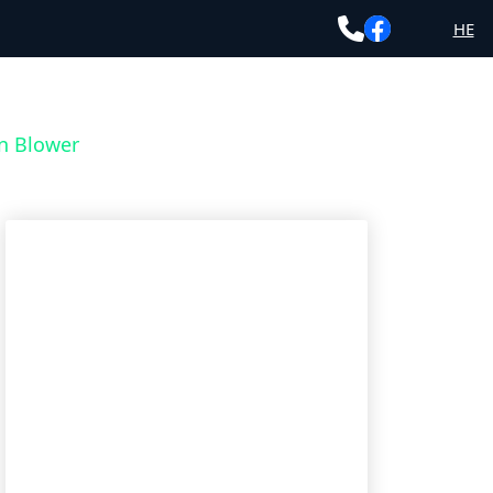
HE
on Blower