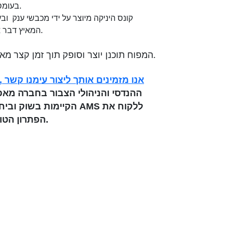
בעומסי עבודה גדולים במיוחד ללא חשש מכשל מכני.
קונס היניקה מיוצר על ידי מכבשי ענק ובע
המאיץ דבר אשר משפר משמעותית את נצילותו של המפוח.
המפוח תוכנן יוצר וסופק תוך זמן קצר מאד ובמחיר תחרותי לשביעות רצונו של המזמין.
אנו מזמינים אותך ליצור עימנו קשר 
ההנדסי והניהולי הצבור בחברה מאפ
הקיימות בשוק וביחד עם 
הפתרון הטוב ביותר, בזמן הנדרש ובאיכות ללא פשרות.