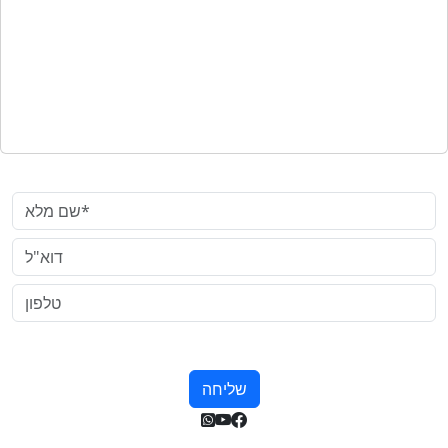
צרו קשר
שם מלא*
דוא"ל
טלפון
שליחה