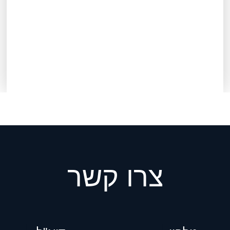
צרו קשר
ן
דוא"ל