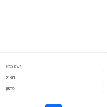
צרו קשר
שם מלא*
דוא"ל
טלפון