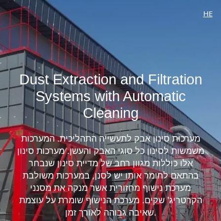
HE
Dust Extraction and Filtration
Systems with Automatic
Cleaning
מערכות סינון אבק לתעשייה התהליכית. המערכות
משמשות לסינון כל סוגי האבק והעשן. מערכות סינון
אלו כוללות מגוון רחב של מדיית סינון שנבחר
בהתאם לחומר אותו יש לסנן, במערכות משולבת
מערכת נישוף מחזורית אשר מנקה את מסנני
הקרטריג' שקים. מערכת הנישוף שומרת על עוצמת
שאיבה גבוהה לאורך זמן.