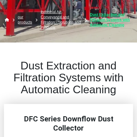
Industrial Air
Dust Extraction and
our
Conveyance and
Filtration Systems with
products
Filtration - Solutions and
Automatic Cleaning
Products
Dust Extraction and
Filtration Systems with
Automatic Cleaning
DFC Series Downflow Dust
Collector