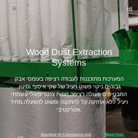
HE
Wood Dust Extraction
Systems
המערכות מתוכננות לעבודה רציפה בעומסי אבק
גבוהים.ניקוי פשוט ויעיל של שקי איסוף וסינון,
המבטיחים פעולה רציפה.מפוח צנטריפוגלי עוצמתי
ויעיל ללא אחזקה.קל להתקנה ופשוט להפעלה.מחיר
אטרקטיבי.
Industrial Air Conveyance and
Wood Dust
our