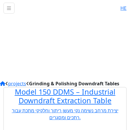
HE
Grinding & Polishing
Downdraft Tables
AMS specializes in customizing extraction stations for
production processes involving grinding, polishing,
welding, weighing, and pouring. We provide high-
quality technological solutions designed to capture
pollutants at the source, ensuring a safe and clean
workspace.
projects
Grinding & Polishing Downdraft Tables
Model 150 DDMS – Industrial
Downdraft Extraction Table
יצירת מרחב נשימה נקי מעשן ריתוך וחלקיקי מתכת עבור
רתכים ומסגרים.