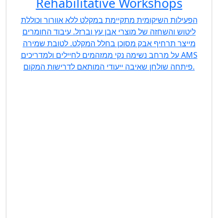
Rehabilitative Workshops
הפעילות השיקומית מתקיימת במקלט ללא אוורור וכוללת
ליטוש והשחזה של מוצרי אבן עץ וברזל. עיבוד החומרים
מייצר תרחיף אבק מסוכן בחלל המקלט. לטובת שמירה
על מרחב נשימה נקי ממזהמים לחיילים ולמדריכים AMS
פיתחה שולחן שאיבה ייעודי המותאם לדרישות המקום.