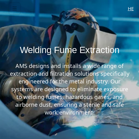
HE
Welding Fume Extraction
AMS designs and installs a wide range of
extraction and filtration solutions specifically
engineered for the metal industry. Our
systems are designed to eliminate exposure
to welding fumes, hazardous gases, and
airborne dust, ensuring a sterile and safe
work environment.