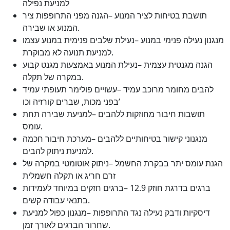
למניעת נפילה
תושבת בטיחות לציר המנוע –הגנה מפני התרופפות ציר
המנוע או שבירה.
מנגנון נעילה פנימי במנוע –נעילת שלבים פנימית במנוע עצמו
למניעת תנועה לא מבוקרת.
הגנה מגנטית עצמית –נעילת המנוע באמצעות מגנט קבוע
במקרה של תקלה.
להבים מחומר מרוכב עמיד –עשויים פולימר תעופתי עמיד
בפני מכות, שברים קורזיה וכו’
תושבות חיבור מחוזקות ללהבים –למניעת שבירה תחת
עומס.
מנגנוני קישור בטיחותיים ללהבים –מערכת חיבור חכמה
למניעת ניתוק להבים.
הגנת עומס יתר בבקרת החשמל –ניתוק אוטומטי במקרה של
זרם חריג או תקלה חשמלית
ברגים בדרגת חוזק 12.9 –ברגים חזקים במיוחד לעמידות
בתנאי עבודה קשים.
דיסקיות ודבק נעילה נגד התרופפות –מנגנון כפול למניעת
שחרור הברגים לאורך זמן.