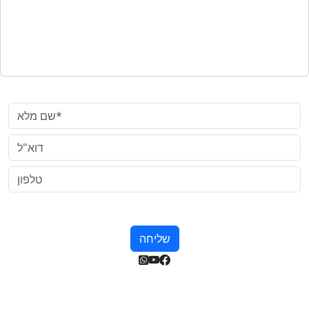
צרו קשר
שם מלא*
דוא"ל
טלפון
שליחה